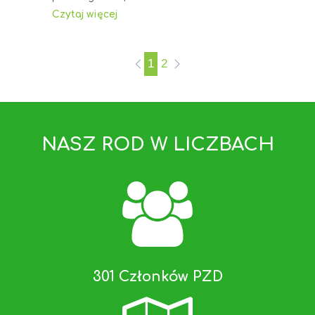
Czytaj więcej
1
2
NASZ ROD W LICZBACH
301 Członków PZD