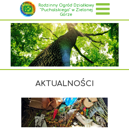
Rodzinny Ogród Działkowy
"Puchalskiego" w Zielonej
Górze
AKTUALNOŚCI